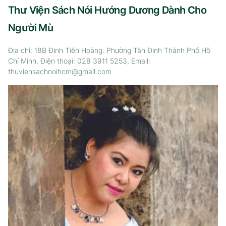
Thư Viện Sách Nói Hướng Dương Dành Cho
Người Mù
Địa chỉ: 18B Đinh Tiên Hoàng. Phường Tân Định Thành Phố Hồ
Chí Minh, Điện thoại: 028 3911 5253, Email:
thuviensachnoihcm@gmail.com