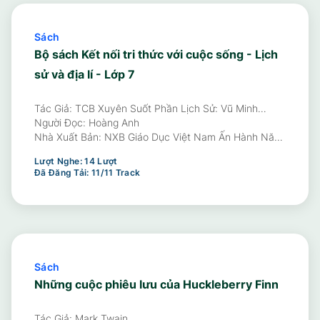
Sách
Bộ sách Kết nối tri thức với cuộc sống - Lịch
sử và địa lí - Lớp 7
Tác Giả: TCB Xuyên Suốt Phần Lịch Sử: Vũ Minh
Giang - TCB Cấp THCS Phần Lịch Sử: Nghiêm Đình Vỳ
Người Đọc:
Hoàng Anh
- ĐCB Phần Lịch Sử: Nguyễn Thị Côi, Vũ Văn Quân -
Nhà Xuất Bản:
NXB Giáo Dục Việt Nam Ấn Hành Năm
TCB Phần Địa Lí: Đào Ngọc Hùng - ĐCB Phần Địa Lí:
2025
Lượt Nghe:
14
Lượt
Nguyễn Đình Giang, Phạm Thị Thu Phương
Đã Đăng Tải:
11
/
11
Track
Sách
Những cuộc phiêu lưu của Huckleberry Finn
Tác Giả: Mark Twain