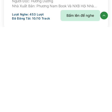
Người Đọc:
Hướng Dương
Nhà Xuất Bản:
Phương Nam Book Và NXB Hội Nhà
Văn Ấn Hành
Lượt Nghe:
453
Lượt
Bấm lên để nghe
Đã Đăng Tải:
10
/
10
Track
Thần Điêu Hiệp Lữ
Thần điêu hiệp lữ - Tập 4
Kim Dung - Người Dịch : Lê Khánh Trường
Người Đọc:
Hướng Dương
Nhà Xuất Bản:
Hội Nhà Văn Và Phương Nam Book Ấn
Hành
Lượt Nghe:
432
Lượt
Đã Đăng Tải:
10
/
10
Track