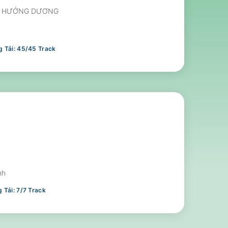
ể : HƯỚNG DƯƠNG
 Tải:
45
/
45
Track
nh
 Tải:
7
/
7
Track