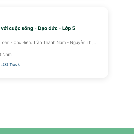
c với cuộc sống - Đạo đức - Lớp 5
 Toan - Chủ Biên: Trần Thành Nam - Nguyễn Thị
Dung
ệt Nam
i:
2
/
2
Track