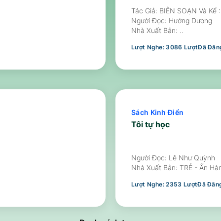
Tác Giả: BIÊN SOẠN Và K
Người Đọc:
Hướng Dương
Nhà Xuất Bản:
..
Lượt Nghe:
3086
Lượt
Đã Đăng
Sách Kinh Điển
Tôi tự học
Người Đọc:
Lê Như Quỳnh
Nhà Xuất Bản:
TRẺ - Ấn Hà
Lượt Nghe:
2353
Lượt
Đã Đăng