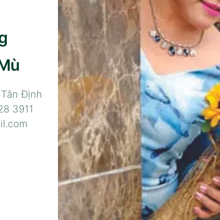
g
 Mù
 Tân Định
28 3911
il.com