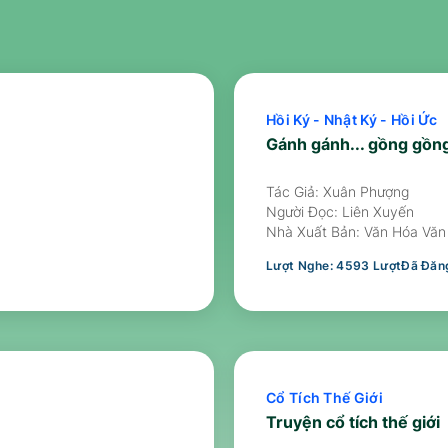
Hồi Ký - Nhật Ký - Hồi Ức
Gánh gánh... gồng gồng
Tác Giả: Xuân Phượng
Người Đọc:
Liên Xuyến
Nhà Xuất Bản:
Văn Hóa Văn
Lượt Nghe:
4593
Lượt
Đã Đăng
Cổ Tích Thế Giới
Truyện cổ tích thế giới