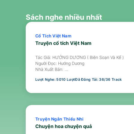
Sách nghe nhiều nhất
Cổ Tích Việt Nam
Truyện cổ tích Việt Nam
Tác Giả: HƯỚNG DƯƠNG ( Biên Soạn Và Kể )
Người Đọc:
Hướng Dương
Nhà Xuất Bản:
...
Lượt Nghe:
5010
Lượt
Đã Đăng Tải:
36
/
36
Track
Truyện Ngắn Thiếu Nhi
Chuyện hoa chuyện quả