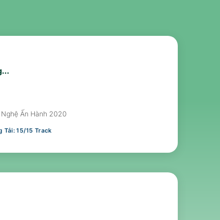
...
 Nghệ Ấn Hành 2020
 Tải:
15
/
15
Track