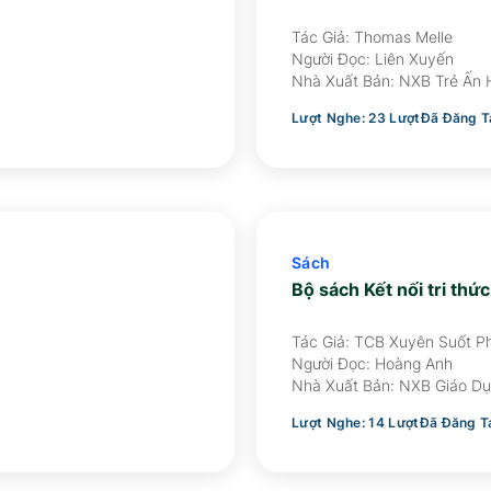
Tác Giả: Thomas Melle
Người Đọc:
Liên Xuyến
Nhà Xuất Bản:
NXB Trẻ Ấn
Lượt Nghe:
23
Lượt
Đã Đăng T
Sách
Bộ sách Kết nối tri thức
Tác Giả: TCB Xuyên Suốt P
Lịch Sử: Nghiêm Đình Vỳ - 
Người Đọc:
Hoàng Anh
TCB Phần Địa Lí: Đào Ngọc 
Nhà Xuất Bản:
NXB Giáo Dụ
Phạm Thị Thu Phương
Lượt Nghe:
14
Lượt
Đã Đăng T