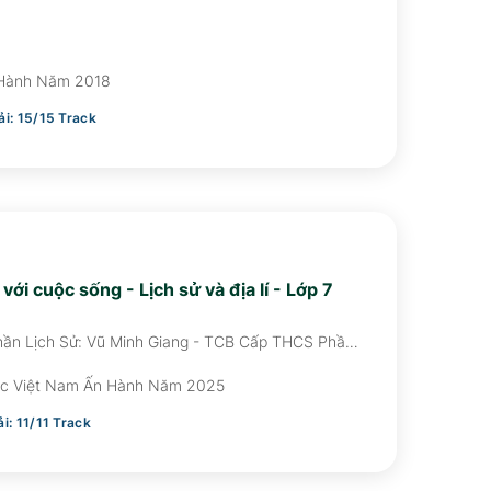
 Hành Năm 2018
ải:
15
/
15
Track
 với cuộc sống - Lịch sử và địa lí - Lớp 7
hần Lịch Sử: Vũ Minh Giang - TCB Cấp THCS Phần
ĐCB Phần Lịch Sử: Nguyễn Thị Côi, Vũ Văn Quân -
Hùng - ĐCB Phần Địa Lí: Nguyễn Đình Giang,
c Việt Nam Ấn Hành Năm 2025
ải:
11
/
11
Track