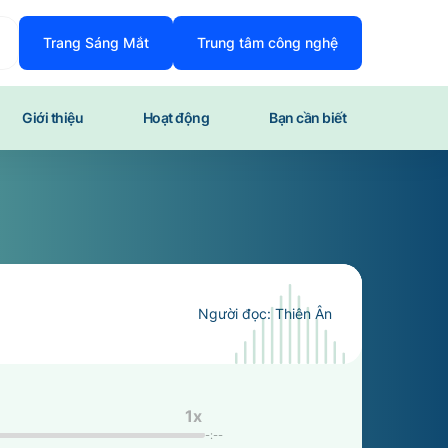
Trang Sáng Mắt
Trung tâm công nghệ
Giới thiệu
Hoạt động
Bạn cần biết
Người đọc:
Thiên Ân
1
x
-:--