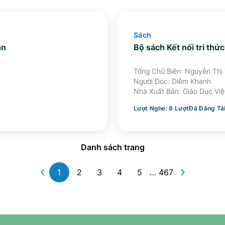
Sách
nn
Bộ sách Kết nối tri thứ
Tổng Chủ Biên: Nguyễn Thị
Hoàng Anh, Nguyễn Ngọc 
Người Đọc:
Diễm Khanh
Nhà Xuất Bản:
Giáo Dục Vi
Lượt Nghe:
8
Lượt
Đã Đăng Tả
Danh sách trang
1
2
3
4
5
…
467