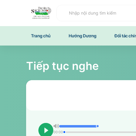
Bỏ
qua
Nhập nội dung
để
đến
phần
Trang chủ
Hướng Dương
Đối tác ch
nội
dung
chính
Tiếp tục nghe
00:00