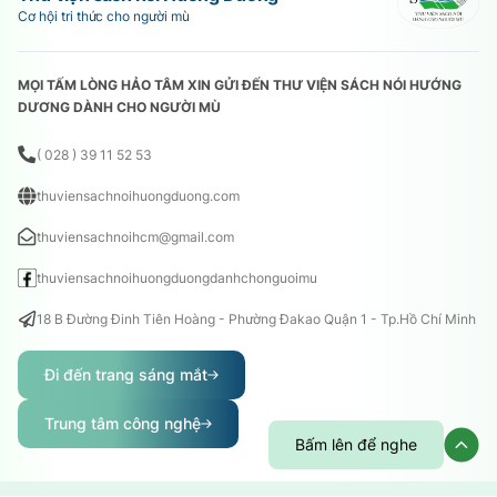
Cơ hội tri thức cho người mù
MỌI TẤM LÒNG HẢO TÂM XIN GỬI ĐẾN THƯ VIỆN SÁCH NÓI HƯỚNG
DƯƠNG DÀNH CHO NGƯỜI MÙ
( 028 ) 39 11 52 53
thuviensachnoihuongduong.com
thuviensachnoihcm@gmail.com
thuviensachnoihuongduongdanhchonguoimu
18 B Đường Đinh Tiên Hoàng - Phường Đakao Quận 1 - Tp.Hồ Chí Minh
Đi đến trang sáng mắt
Trung tâm công nghệ
Bấm lên để nghe