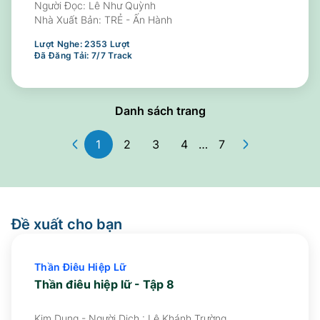
Người Đọc:
Lê Như Quỳnh
Nhà Xuất Bản:
TRẺ - Ấn Hành
Lượt Nghe:
2353
Lượt
Đã Đăng Tải:
7
/
7
Track
Danh sách trang
1
2
3
4
…
7
Đề xuất cho bạn
Thần Điêu Hiệp Lữ
Thần điêu hiệp lữ - Tập 8
Kim Dung - Người Dịch : Lê Khánh Trường