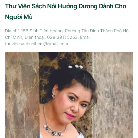
Thư Viện Sách Nói Hướng Dương Dành Cho
Người Mù
Địa chỉ: 18B Đinh Tiên Hoàng. Phường Tân Định Thành Phố Hồ
Chí Minh, Điện thoại: 028 3911 5253, Email:
thuviensachnoihcm@gmail.com