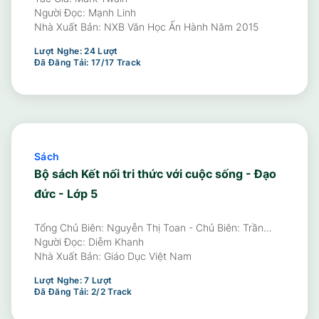
Người Đọc:
Mạnh Linh
Nhà Xuất Bản:
NXB Văn Học Ấn Hành Năm 2015
Lượt Nghe:
24
Lượt
Đã Đăng Tải:
17
/
17
Track
Sách
Bộ sách Kết nối tri thức với cuộc sống - Đạo
đức - Lớp 5
Tổng Chủ Biên: Nguyễn Thị Toan - Chủ Biên: Trần
Thành Nam - Nguyễn Thị Hoàng Anh, Nguyễn Ngọc
Người Đọc:
Diễm Khanh
Dung
Nhà Xuất Bản:
Giáo Dục Việt Nam
Lượt Nghe:
7
Lượt
Đã Đăng Tải:
2
/
2
Track