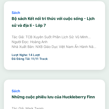
Sách
Bộ sách Kết nối tri thức với cuộc sống - Lịch
sử và địa lí - Lớp 7
Tác Giả: TCB Xuyên Suốt Phần Lịch Sử: Vũ Minh
Giang - TCB Cấp THCS Phần Lịch Sử: Nghiêm Đình Vỳ
Người Đọc:
Hoàng Anh
- ĐCB Phần Lịch Sử: Nguyễn Thị Côi, Vũ Văn Quân -
Nhà Xuất Bản:
NXB Giáo Dục Việt Nam Ấn Hành Năm
TCB Phần Địa Lí: Đào Ngọc Hùng - ĐCB Phần Địa Lí:
2025
Lượt Nghe:
14
Lượt
Nguyễn Đình Giang, Phạm Thị Thu Phương
Đã Đăng Tải:
11
/
11
Track
Sách
Những cuộc phiêu lưu của Huckleberry Finn
Tác Giả: Mark Twain