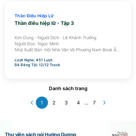
Thần Điêu Hiệp Lữ
Thần điêu hiệp lữ - Tập 3
Kim Dung - Người Dịch : Lê Khánh Trường
Người Đọc:
Ngọc Minh
Nhà Xuất Bản:
Hội Nhà Văn Và Phương Nam Book Ấn
Hành
Lượt Nghe:
451
Lượt
Đã Đăng Tải:
12
/
12
Track
Danh sách trang
1
2
3
4
…
7
Thư viện sách nói Hướng Dương