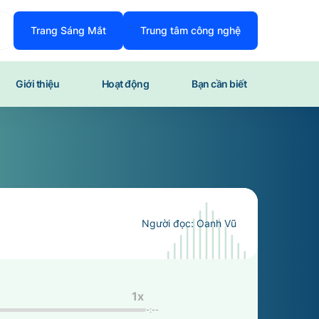
Trang Sáng Mắt
Trung tâm công nghệ
Giới thiệu
Hoạt động
Bạn cần biết
Người đọc:
Oanh Vũ
1
x
-:--