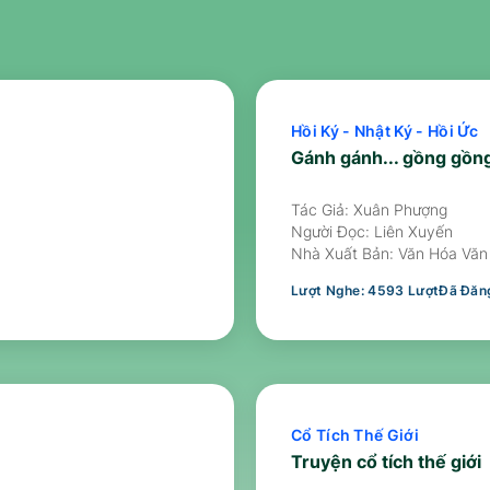
Hồi Ký - Nhật Ký - Hồi Ức
Gánh gánh... gồng gồng
Tác Giả: Xuân Phượng
Người Đọc:
Liên Xuyến
Nhà Xuất Bản:
Văn Hóa Văn
Lượt Nghe:
4593
Lượt
Đã Đăng
Cổ Tích Thế Giới
Truyện cổ tích thế giới