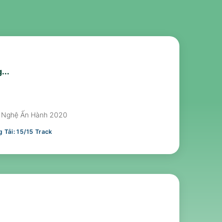
...
 Nghệ Ấn Hành 2020
 Tải:
15
/
15
Track