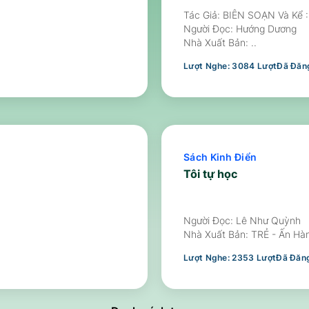
Tác Giả: BIÊN SOẠN Và K
Người Đọc:
Hướng Dương
Nhà Xuất Bản:
..
Lượt Nghe:
3084
Lượt
Đã Đăng
Sách Kinh Điển
Tôi tự học
Người Đọc:
Lê Như Quỳnh
Nhà Xuất Bản:
TRẺ - Ấn Hà
Lượt Nghe:
2353
Lượt
Đã Đăng