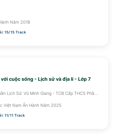
 Hành Năm 2018
ải:
15
/
15
Track
 với cuộc sống - Lịch sử và địa lí - Lớp 7
hần Lịch Sử: Vũ Minh Giang - TCB Cấp THCS Phần
ĐCB Phần Lịch Sử: Nguyễn Thị Côi, Vũ Văn Quân -
Hùng - ĐCB Phần Địa Lí: Nguyễn Đình Giang,
c Việt Nam Ấn Hành Năm 2025
ải:
11
/
11
Track