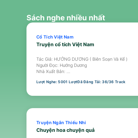
Sách nghe nhiều nhất
Cổ Tích Việt Nam
Truyện cổ tích Việt Nam
Tác Giả: HƯỚNG DƯƠNG ( Biên Soạn Và Kể )
Người Đọc:
Hướng Dương
Nhà Xuất Bản:
...
Lượt Nghe:
5001
Lượt
Đã Đăng Tải:
36
/
36
Track
Truyện Ngắn Thiếu Nhi
Chuyện hoa chuyện quả