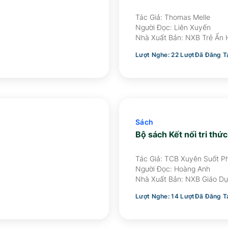
Tác Giả: Thomas Melle
Người Đọc:
Liên Xuyến
Nhà Xuất Bản:
NXB Trẻ Ấn
Lượt Nghe:
22
Lượt
Đã Đăng T
Sách
Bộ sách Kết nối tri thức
Tác Giả: TCB Xuyên Suốt P
Lịch Sử: Nghiêm Đình Vỳ - 
Người Đọc:
Hoàng Anh
TCB Phần Địa Lí: Đào Ngọc 
Nhà Xuất Bản:
NXB Giáo Dụ
Phạm Thị Thu Phương
Lượt Nghe:
14
Lượt
Đã Đăng T