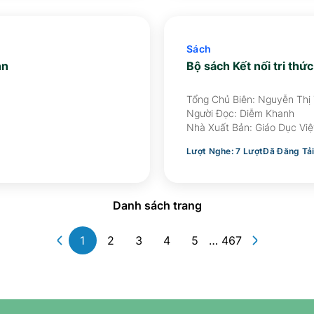
Sách
nn
Bộ sách Kết nối tri thứ
Tổng Chủ Biên: Nguyễn Thị
Hoàng Anh, Nguyễn Ngọc 
Người Đọc:
Diễm Khanh
Nhà Xuất Bản:
Giáo Dục Vi
Lượt Nghe:
7
Lượt
Đã Đăng Tả
Danh sách trang
1
2
3
4
5
…
467