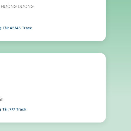
ể : HƯỚNG DƯƠNG
 Tải:
45
/
45
Track
nh
 Tải:
7
/
7
Track