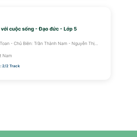
c với cuộc sống - Đạo đức - Lớp 5
 Toan - Chủ Biên: Trần Thành Nam - Nguyễn Thị
Dung
ệt Nam
i:
2
/
2
Track