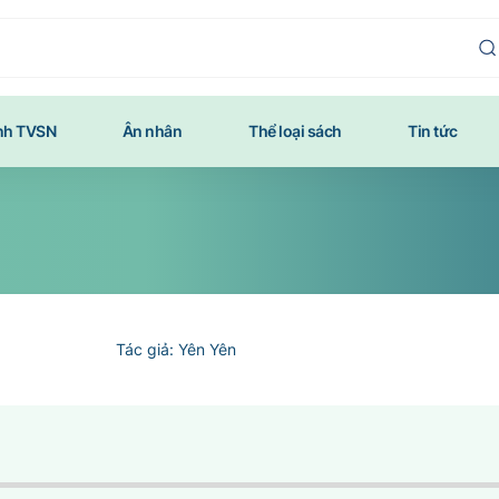
ính TVSN
Ân nhân
Thể loại sách
Tin tức
Tác giả: Yên Yên