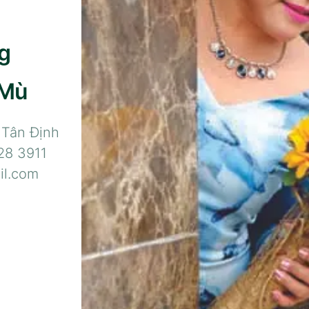
g
 Mù
 Tân Định
28 3911
il.com