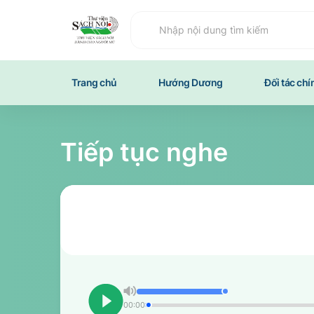
Bỏ
qua
Nhập nội dung
để
đến
phần
Trang chủ
Hướng Dương
Đối tác ch
nội
dung
chính
Tiếp tục nghe
00:00