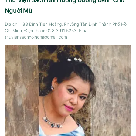
Thư Viện Sách Nói Hướng Dương Dành Cho
Người Mù
Địa chỉ: 18B Đinh Tiên Hoàng. Phường Tân Định Thành Phố Hồ
Chí Minh, Điện thoại: 028 3911 5253, Email:
thuviensachnoihcm@gmail.com