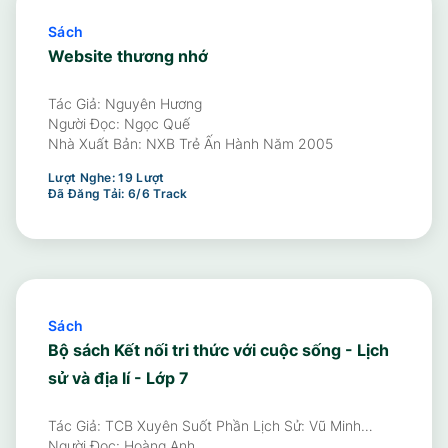
Sách
Website thương nhớ
Tác Giả: Nguyên Hương
Người Đọc:
Ngọc Quế
Nhà Xuất Bản:
NXB Trẻ Ấn Hành Năm 2005
Lượt Nghe:
19
Lượt
Đã Đăng Tải:
6
/
6
Track
Sách
Bộ sách Kết nối tri thức với cuộc sống - Lịch
sử và địa lí - Lớp 7
Tác Giả: TCB Xuyên Suốt Phần Lịch Sử: Vũ Minh
Giang - TCB Cấp THCS Phần Lịch Sử: Nghiêm Đình Vỳ
Người Đọc:
Hoàng Anh