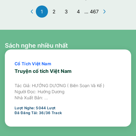
1
2
3
4
…
467
Sách nghe nhiều nhất
Cổ Tích Việt Nam
Truyện cổ tích Việt Nam
Tác Giả: HƯỚNG DƯƠNG ( Biên Soạn Và Kể )
Người Đọc:
Hướng Dương
Nhà Xuất Bản:
...
Lượt Nghe:
5044
Lượt
Đã Đăng Tải:
36
/
36
Track