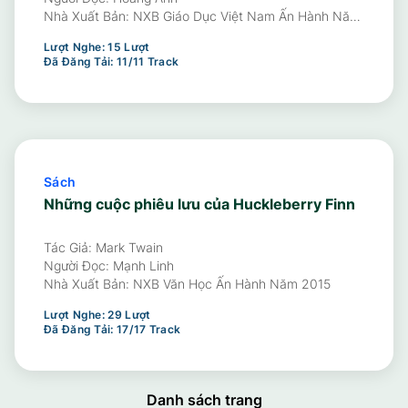
- ĐCB Phần Lịch Sử: Nguyễn Thị Côi, Vũ Văn Quân -
Nhà Xuất Bản:
NXB Giáo Dục Việt Nam Ấn Hành Năm
TCB Phần Địa Lí: Đào Ngọc Hùng - ĐCB Phần Địa Lí:
2025
Lượt Nghe:
15
Lượt
Nguyễn Đình Giang, Phạm Thị Thu Phương
Đã Đăng Tải:
11
/
11
Track
Sách
Những cuộc phiêu lưu của Huckleberry Finn
Tác Giả: Mark Twain
Người Đọc:
Mạnh Linh
Nhà Xuất Bản:
NXB Văn Học Ấn Hành Năm 2015
Lượt Nghe:
29
Lượt
Đã Đăng Tải:
17
/
17
Track
Danh sách trang