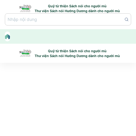
Bỏ
Quỹ từ thiện Sách nói cho người mù
qua
Thư viện Sách nói Hướng Dương dành cho người mù
để
Nhập nội dung
đến
phần
nội
dung
Quỹ từ thiện Sách nói cho người mù
chính
Thư viện Sách nói Hướng Dương dành cho người mù
BỘ SÁCH TỨ QUÁI TKKG
BỘ SÁCH TỨ QUÁI TKKG