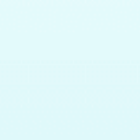
Lượt Nghe:
263
Lượt
1
2
3
4
Thư viện sách nói Hướng Dương
Cơ hội tri thức cho người mù
MỌI TẤM LÒNG HẢO TÂM XIN GỬI ĐẾN THƯ VIỆN SÁCH NÓI HƯỚNG
DƯƠNG DÀNH CHO NGƯỜI MÙ
( 028 ) 39 11 52 53
thuviensachnoihuongduong.com
thuviensachnoihcm@gmail.com