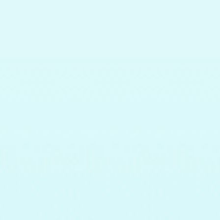
thuviensachnoihuongduongdanhchonguoimu
18 B Đường Đinh Tiên Hoàng - Phường Đakao Quận 1 - Tp.Hồ Chí Minh
Đi đến trang khiếm thị
Trung tâm công nghệ
THÔNG TIN TÀI KHOẢN
QUỸ TỪ THIỆN SÁCH NÓI CHO NGƯỜI MÙ
Số tài khoản: 068704070002632
Ngân hàng TMCP Phát triển Tp.HCM - HD Bank
Trung tâm Kinh doanh Tp.HCM
QUỸ TỪ THIỆN SÁCH NÓI CHO NGƯỜI MÙ
Số tài khoản: 0331 000 399 269
Ngân hàng: Vietcombank Chi nhánh: Sài Gòn