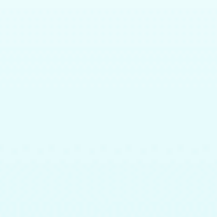
Lượt Nghe:
343
Lượt
BỘ SÁCH TỨ QUÁI TKKG
Tứ quái TKKG - Tập 26 - Khách sạn không yên
tĩnh
Tác giả: Stefan Wolf - Thực hiện : Vũ Hương Giang, Bùi Chí
Vinh
Người đọc:
Ngọc Hân