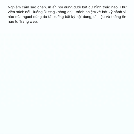
Nghiêm cấm sao chép, in ấn nội dung dưới bất cứ hình thức nào. Thư
Lượt Nghe:
225
Lượt
viện sách nói Hướng Dương không chịu trách nhiệm về bất kỳ hành vi
nào của người dùng do tải xuống bất kỳ nội dung, tài liệu và thông tin
nào từ Trang web.
BỘ SÁCH TỨ QUÁI TKKG
Tứ quái TKKG - Tập 29 - Mafia xuất hiện lúc nửa
đêm
Tác giả: Stefan Wolf - Thực hiện: Vũ Hương Giang, Bùi Chí
Vinh