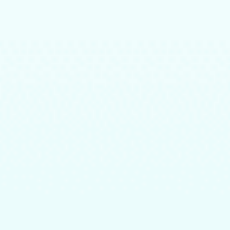
Người đọc:
Ngọc Hân
Lượt Nghe:
238
Lượt
BỘ SÁCH TỨ QUÁI TKKG
Tứ quái TKKG - Tập 27 - Thung lũng Địa ngục
Tác giả: Stefan Wolf
Người đọc:
Ngọc Hân