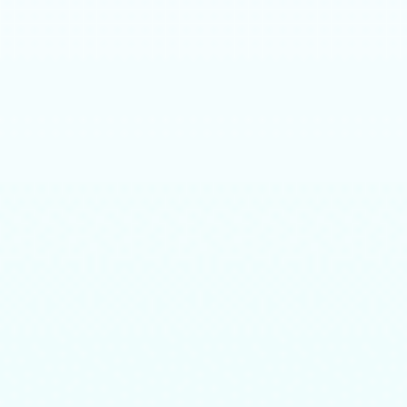
Người đọc:
Ngọc Hân
Lượt Nghe:
291
Lượt
BỘ SÁCH TỨ QUÁI TKKG
Tứ quái TKKG - Tập 31 - Du thuyền màu trắng
Tác giả: Stefan Wolf - Thực hiện: Vũ Hương Giang, Bùi Chí
Vinh