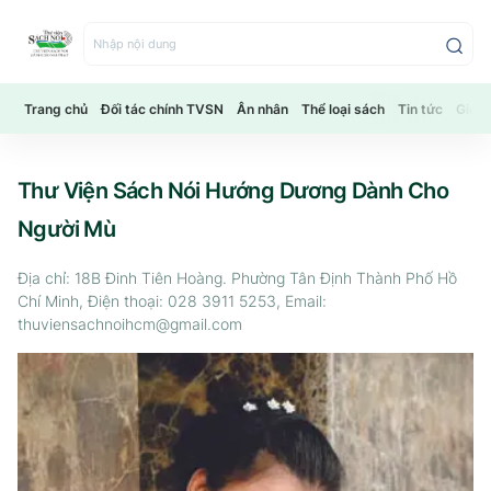
Bỏ
qua
Nhập nội dung
để
đến
Trang chủ
Đối tác chính TVSN
Ân nhân
Thể loại sách
Tin tức
Giới 
phần
nội
dung
Thư Viện Sách Nói Hướng Dương Dành Cho
chính
Người Mù
Địa chỉ: 18B Đinh Tiên Hoàng. Phường Tân Định Thành Phố Hồ
Chí Minh, Điện thoại: 028 3911 5253, Email:
thuviensachnoihcm@gmail.com