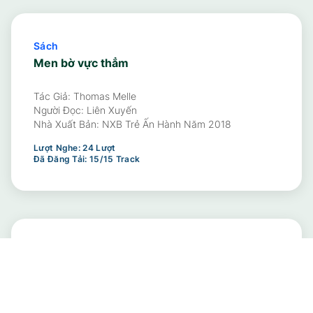
Sách
Men bờ vực thẳm
Tác Giả: Thomas Melle
Người Đọc:
Liên Xuyến
Nhà Xuất Bản:
NXB Trẻ Ấn Hành Năm 2018
Lượt Nghe:
24
Lượt
Đã Đăng Tải:
15
/
15
Track
Sách
Website thương nhớ
Tác Giả: Nguyên Hương